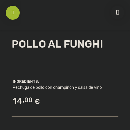
POLLO AL FUNGHI
INGREDIENTS:
Pechuga de pollo con champiñón y salsa de vino
LIGATORIO
OBLIGATORIO
DIRECCIÓN DE CORREO ELECTRÓNICO
*
14
,00
€
OBLIGATORIO
CONTRASEÑA
*