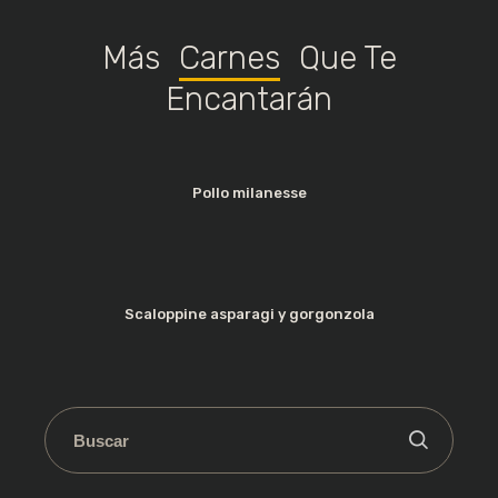
Más
Carnes
Que Te
Sus datos personales se utilizarán para mejorar
su experiencia a través de este sitio web, para
Encantarán
gestionar el acceso a su cuenta, y para otros
fines descritos en nuestra
política de privacidad
.
REGISTRARSE
Pollo milanesse
Scaloppine asparagi y gorgonzola