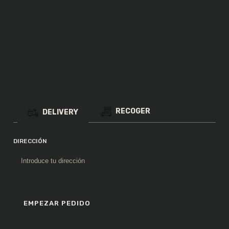
Pechuga de pollo con champiñón y salsa de
vino
14
Pollo milanesse
,00
€
RECOGER
DELIVERY
Deliciosa pechuga de pollo empanada
DIRECCIÓN
14
Scaloppine asparagi y gorgonzola
,00
€
EMPEZAR PEDIDO
Carne con salsa gorgonzola y espárragos