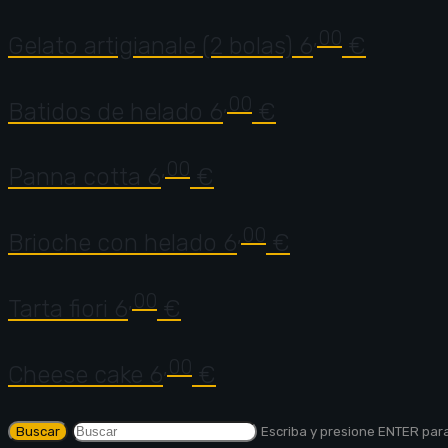
,00
Gelato artigianale (2 bolas)
6
€
,00
Batidos de helado
6
€
,00
Panna cotta
6
€
,00
Brioche con helado
6
€
,00
Tarta fiori
6
€
,00
Cheese cake
6
€
Escriba y presione ENTER par