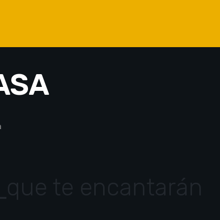
ASA
a
s
que te encantarán