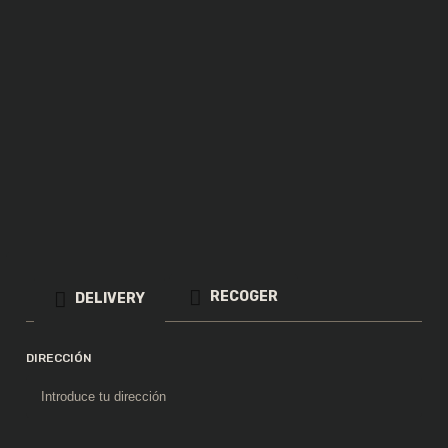
Pappardelle al chef
Rigattoni quattro formaggi
RECOGER
DELIVERY
Gnocchi gorgonzola
DIRECCIÓN