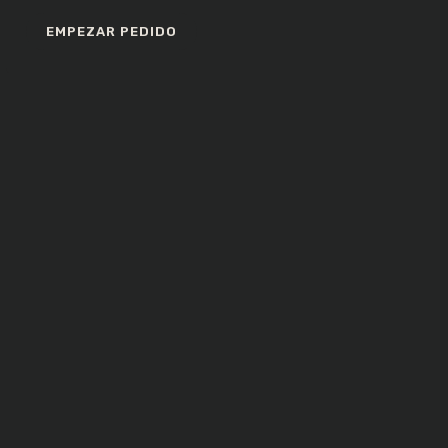
EMPEZAR PEDIDO
Comentarios recientes
Archivos
Categorías
No hay categorías
Meta