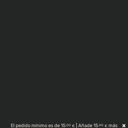
Política de privacidad
|
Aviso legal
|
Política de cookies
|
Condiciones generales de venta
Plaza de Luis Carreño, 7, 28750 San Agustín del Guadalix,
Madrid
Tel.: 918 98 62 08
Email: restaurantedavoli@gmail.com
0
Davoli | © 2026 Todos los derechos reservados.
×
El pedido mínimo es de
15
| Añade
15
más
,00
,00
€
€