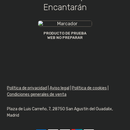
Encantarán
Sus datos personales se utilizarán para mejorar
su experiencia a través de este sitio web, para
gestionar el acceso a su cuenta, y para otros
PRODUCTO DE PRUEBA
fines descritos en nuestra
política de privacidad
.
WEB NO PREPARAR
REGISTRARSE
Política de privacidad
|
Aviso legal
|
Política de cookies
|
Condiciones generales de venta
Plaza de Luis Carreño, 7, 28750 San Agustín del Guadalix,
Madrid