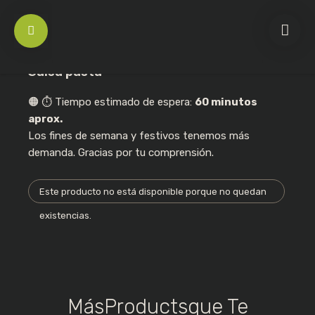
Salsa pasta
🟠 ⏱️ Tiempo estimado de espera:
60 minutos
aprox.
Los fines de semana y festivos tenemos más
demanda. Gracias por tu comprensión.
Este producto no está disponible porque no quedan
existencias.
LIGATORIO
OBLIGATORIO
DIRECCIÓN DE CORREO ELECTRÓNICO
*
OBLIGATORIO
CONTRASEÑA
*
MásProductsque Te