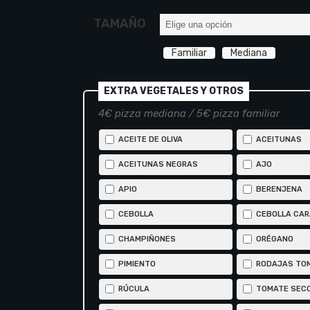
17,00 €
TAMAÑO
hasta
23,50 €
Familiar
Mediana
EXTRA VEGETALES Y OTROS
4€ pizza mediana / 5€ pizza familiar
ACEITE DE OLIVA
ACEITUNAS
ACEITUNAS NEGRAS
AJO
APIO
BERENJENA
CEBOLLA
CEBOLLA CAR
CHAMPIÑONES
ORÉGANO
PIMIENTO
RODAJAS TO
RÚCULA
TOMATE SEC