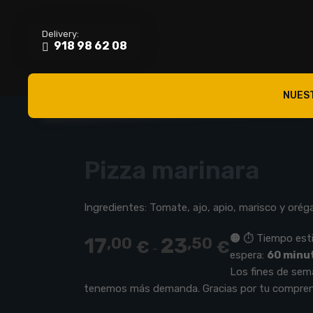
Delivery:
918 98 62 08
NUES
Pizza marinara
Ingredientes: Tomate, ajo, apio, marisco y orég
🟠 ⏱️ Tiempo es
17
23
,00
,50
€
€
Rango
-
espera:
60 minu
de
Los fines de sem
precios:
tenemos más demanda. Gracias por tu compren
desde