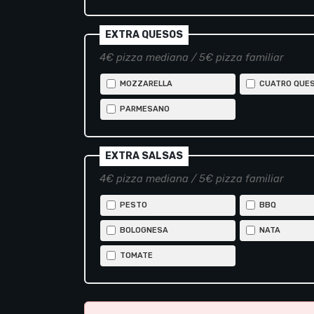
EXTRA QUESOS
4€ pizza mediana / 5€ pizza familiar
MOZZARELLA
CUATRO QUE
PARMESANO
EXTRA SALSAS
4€ pizza mediana / 5€ pizza familiar
PESTO
BBQ
BOLOGNESA
NATA
TOMATE