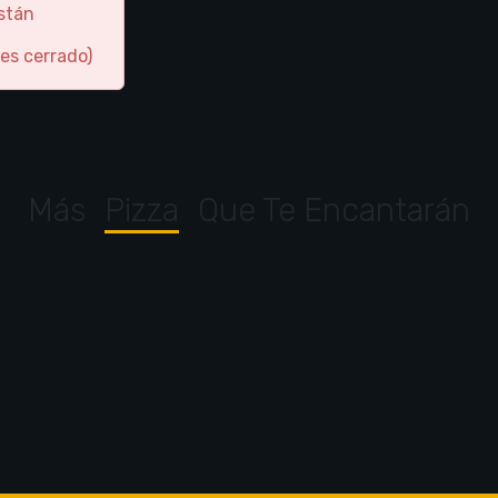
están
es cerrado)
Más
Pizza
Que Te Encantarán
Pizza bacon
Pizza margherita