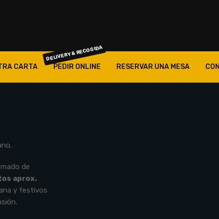
RECUÉRDAME
ACCESO
¿Olvidaste la contraseña?
DELIVERY & RECOGIDA
TRA CARTA
PEDIR ONLINE
RESERVAR UNA MESA
CON
OBLIGATORIO
DIRECCIÓN DE CORREO ELECTRÓNICO
*
OBLIGATORIO
CONTRASEÑA
*
ano.
Sus datos personales se utilizarán para mejorar su
timado de
experiencia a través de este sitio web, para gestionar el
tos aprox.
acceso a su cuenta, y para otros fines descritos en nuestra
ana y festivos
política de privacidad
.
sión.
REGISTRARSE