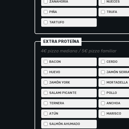
ZANAHORIA
NUECES
PIÑA
TRUFA
TARTUFO
EXTRA PROTEÍNA
4€ pizza mediana / 5€ pizza familiar
BACON
CERDO
HUEVO
JAMÓN SERR
JAMÓN YORK
MORTADELLA
SALAMI PICANTE
POLLO
TERNERA
ANCHOA
ATÚN
MARISCO
SALMÓN AHUMADO