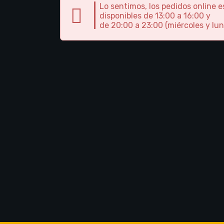
Lo sentimos, los pedidos online 
disponibles de 13:00 a 16:00 y
de 20:00 a 23:00 (miércoles y lun
Pizza capricciosa
Pizza carbonara