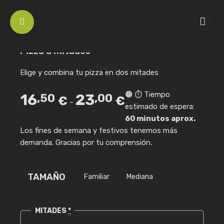
Pizza a mitades
Elige y combina tu pizza en dos mitades
🟠 ⏱️ Tiempo
16
23
,50
,00
€
€
Rango
-
estimado de espera:
de
60 minutos aprox.
precios:
Los fines de semana y festivos tenemos más
desde
demanda. Gracias por tu comprensión.
16,50 €
hasta
LIGATORIO
OBLIGATORIO
DIRECCIÓN DE CORREO ELECTRÓNICO
*
TAMAÑO
Familiar
23,00 €
Mediana
OBLIGATORIO
CONTRASEÑA
MITADES
*
*