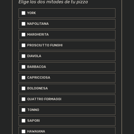
Elige las dos mitades de tu pizza
YORK
Sus datos personales se utilizarán para mejorar
su experiencia a través de este sitio web, para
NAPOLITANA
gestionar el acceso a su cuenta, y para otros
MARGHERITA
fines descritos en nuestra
política de privacidad
.
PROSCIUTTO FUNGHI
REGISTRARSE
DIAVOLA
BARBACOA
CAPRICCIOSA
BOLOGNESA
QUATTRO FORMAGGI
TONNO
SAPORI
HAWAIANA